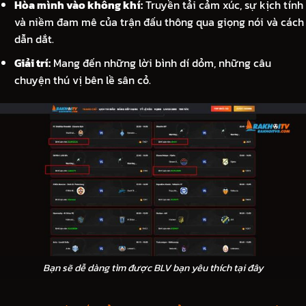
Hòa mình vào không khí:
Truyền tải cảm xúc, sự kịch tính
và niềm đam mê của trận đấu thông qua giọng nói và cách
dẫn dắt.
Giải trí:
Mang đến những lời bình dí dỏm, những câu
chuyện thú vị bên lề sân cỏ.
Bạn sẽ dễ dàng tìm được BLV bạn yêu thích tại đây