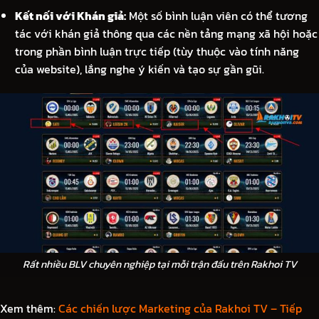
Kết nối với Khán giả:
Một số bình luận viên có thể tương
tác với khán giả thông qua các nền tảng mạng xã hội hoặc
trong phần bình luận trực tiếp (tùy thuộc vào tính năng
của website), lắng nghe ý kiến và tạo sự gần gũi.
Rất nhiều BLV chuyên nghiệp tại mỗi trận đấu trên Rakhoi TV
Xem thêm:
Các chiến lược Marketing của Rakhoi TV – Tiếp