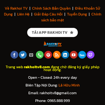
Về Rakhoi TV
|
Chính Sách Bản Quyền
|
Điều Khoản Sử
Dụng
|
Liên Hệ
|
Giải Đáp Câu Hỏi
|
Tuyển Dụng
|
Chính
sách bảo mật
TẢI APP RAKHOI TV
Trang web
rakhoitv8.com
đang chờ đăng ký giấy phép
hoạt động.
Open - Closed: 24h every day
Biên Tập Nội Dung:
Lã Hữu Minh
Email:
rakhoitv8@gmail.com
Phone: 0965.888.999