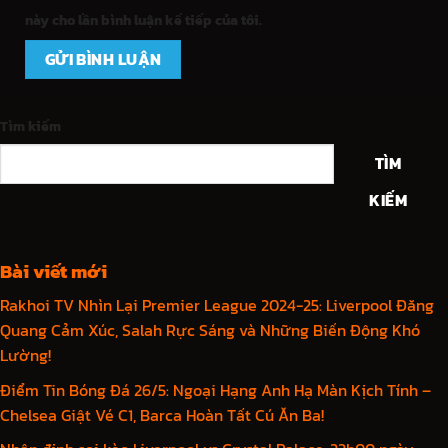
này cho lần bình luận kế tiếp của tôi.
Tìm kiếm
TÌM
KIẾM
Bài viết mới
Rakhoi TV Nhìn Lại Premier League 2024-25: Liverpool Đăng
Quang Cảm Xúc, Salah Rực Sáng và Những Biến Động Khó
Lường!
Điểm Tin Bóng Đá 26/5: Ngoại Hạng Anh Hạ Màn Kịch Tính –
Chelsea Giật Vé C1, Barca Hoàn Tất Cú Ăn Ba!