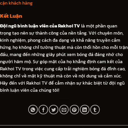
cận khách hàng
Kết Luận
Đội ngũ bình luận viên của Rakhoi TV
là một phần quan
trọng tạo nên sự thành công của nền tảng. Với chuyên môn,
kinh nghiệm, phong cách đa dạng và khả năng truyền cảm
hứng, họ không chỉ tường thuật mà còn thổi hồn cho mỗi trận
đấu, mang đến những giây phút xem bóng đá đáng nhớ cho
người hâm mộ. Sự góp mặt của họ khẳng định cam kết của
Rakhoi TV trong việc cung cấp trải nghiệm bóng đá đỉnh cao,
không chỉ về mặt kỹ thuật mà còn về nội dung và cảm xúc.
Hãy đến với Rakhoi TV để cảm nhận sự khác biệt từ đội ngũ
bình luận viên của chúng tôi!