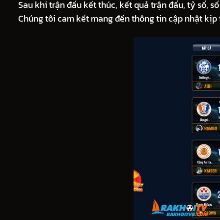
Sau khi trận đấu kết thúc, kết quả trận đấu, tỷ số, 
Chúng tôi cam kết mang đến thông tin cập nhật kịp