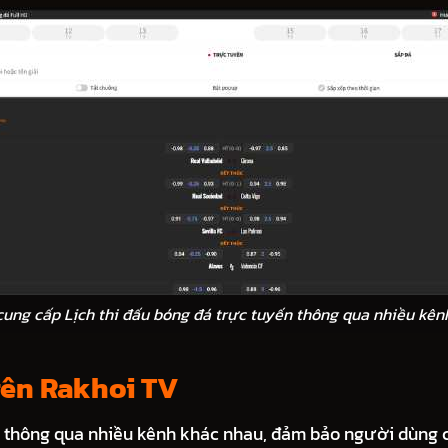
cung cấp Lịch thi đấu bóng đá trực tuyến thông qua nhiều kên
trên Rakhoi TV
n thông qua nhiều kênh khác nhau, đảm bảo người dùng có