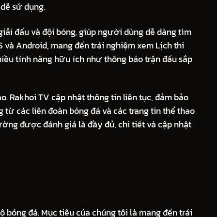
 dễ sử dụng.
giải đấu và đội bóng, giúp người dùng dễ dàng tìm
S và Android, mang đến trải nghiệm xem Lịch thi
hiều tính năng hữu ích như thông báo trận đấu sắp
o. Rakhoi TV cập nhật thông tin liên tục, đảm bảo
g từ các liên đoàn bóng đá và các trang tin thể thao
hường được đánh giá là đầy đủ, chi tiết và cập nhật
 bóng đá. Mục tiêu của chúng tôi là mang đến trải