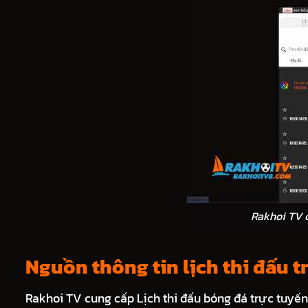
Rakhoi TV 
Nguồn thông tin lịch thi đấu 
Rakhoi TV cung cấp Lịch thi đấu bóng đá trực tuyế