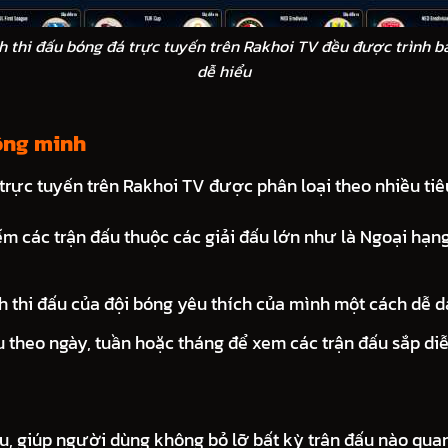
ch thi đấu bóng đá trực tuyến trên Rakhoi TV đều được trình b
dễ hiểu
ông minh
 trực tuyến trên Rakhoi TV được phân loại theo nhiều ti
ếm các trận đấu thuộc các giải đấu lớn như là Ngoại hạn
h thi đấu của đội bóng yêu thích của mình một cách dễ d
u theo ngày, tuần hoặc tháng để xem các trận đấu sắp diễ
u, giúp người dùng không bỏ lỡ bất kỳ trận đấu nào quan