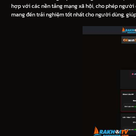
hợp với các nền tảng mạng xã hội, cho phép người d
mang đến trải nghiệm tốt nhất cho người dùng, giú