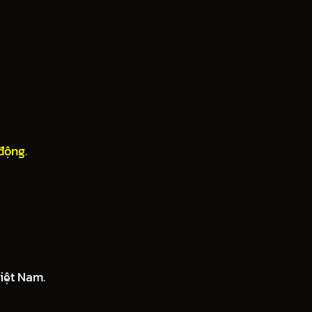
động.
Việt Nam.