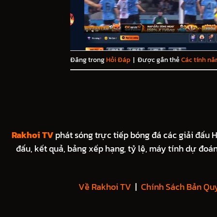
Đăng trong
Hỏi Đáp
|
Được gắn thẻ
Các tính nă
Rakhoi TV
phát sóng trực tiếp bóng đá các giải đấu H
đấu, kết quả, bảng xếp hạng, tỷ lệ, máy tính dự đoá
Về Rakhoi TV
|
Chính Sách Bản Qu