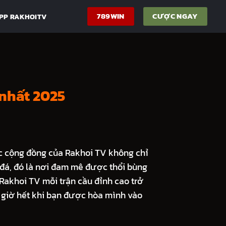
789WIN
CƯỢC NGAY
PP RAKHOITV
nhất 2025
c cộng đồng của Rakhoi TV không chỉ
đá, đó là nơi đam mê được thổi bùng
o Rakhoi TV mỗi trận cầu đỉnh cao trở
giờ hết khi bạn được hòa mình vào