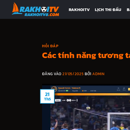
Bỏ
RAKHOITV
LỊCH THI ĐẤU
B
qua
nội
dung
HỎI ĐÁP
Các tính năng tương 
ĐĂNG VÀO
21/05/2025
BỞI
ADMIN
21
Th5